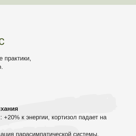
с
 практики,
.
ыхания
: +20% к энергии, кортизол падает на
вация парасимпатической системы,