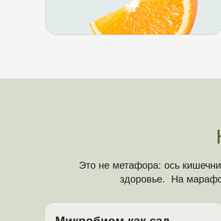
Это не метафора: ось кишечни
здоровье. На марафо
Микробиом как сад