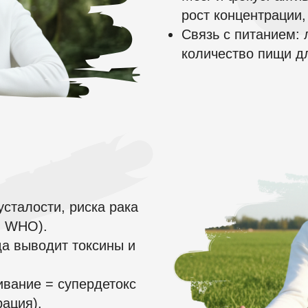
рост концентрации,
Связь с питанием:
количество пищи д
усталости, риска рака
м WHO).
да выводит токсины и
вание = супердетокс
рация).