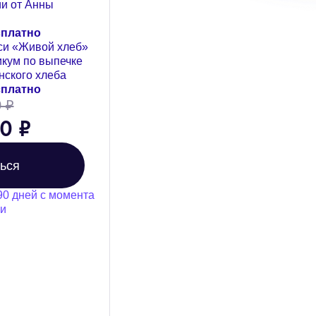
ии от Анны
платно
иси «Живой хлеб»
кум по выпечке
нского хлеба
платно
 ₽
0 ₽
ься
90 дней с момента
ки