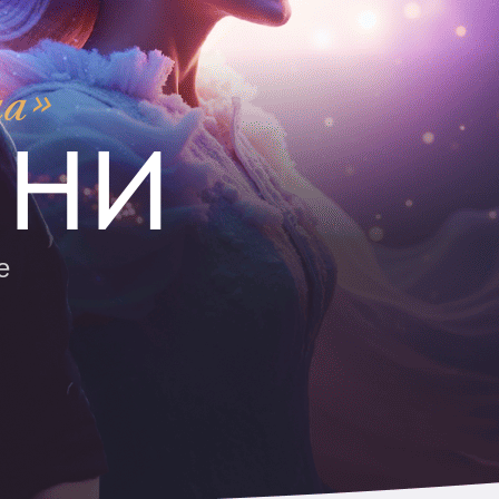
ИНИ
е