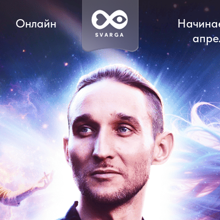
Онлайн
Начина
апре