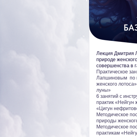
БА
Лекция Дмитрия 
природе женского
совершенства в 
Практическое за
Лапшиновым по п
женского лотоса»
луны»
6 занятий с инст
практик «Нейгун 
«Цигун нефритов
Методическое пос
природы женского
Методическое пос
практикам «Нейгу