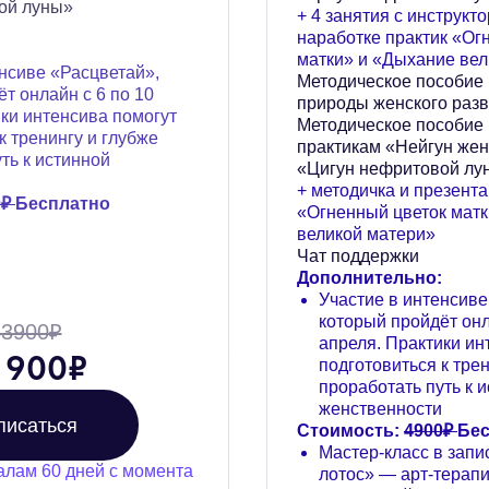
ой луны»
+ 4 занятия с инструкт
наработке практик «Ог
матки» и «Дыхание вел
енсиве «Расцветай»,
Методическое пособие 
т онлайн с 6 по 10
природы женского разв
ики интенсива помогут
Методическое пособие 
к тренингу и глубже
практикам «Нейгун жен
ть к истинной
«Цигун нефритовой лу
+ методичка и презент
0₽
Бесплатно
«Огненный цветок мат
великой матери»
Чат поддержки
Дополнительно:
Участие в интенсиве
который пройдёт онл
33900₽
апреля. Практики ин
 900
₽
подготовиться к тре
проработать путь к 
женственности
писаться
Стоимость:
4900₽
Бес
Мастер-класс в запи
алам 60 дней с момента
лотос» — арт-терап