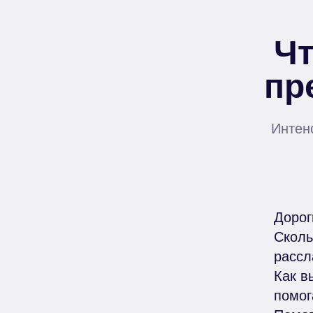
Чт
пр
Интен
Дорог
Сколь
рассл
Как в
помог