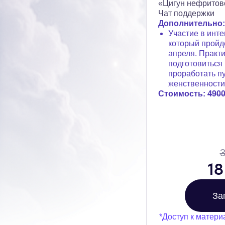
«Цигун нефритов
Чат поддержки
Дополнительно:
Участие в инт
который пройдё
апреля. Практ
подготовиться 
проработать пу
женственности
Стоимость:
490
18
За
*Доступ к матери