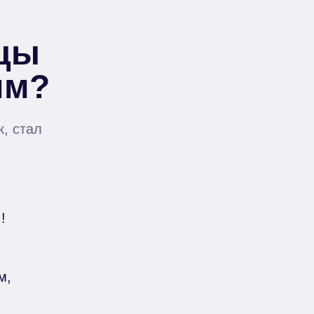
ицы
мм?
, стал
!
м,