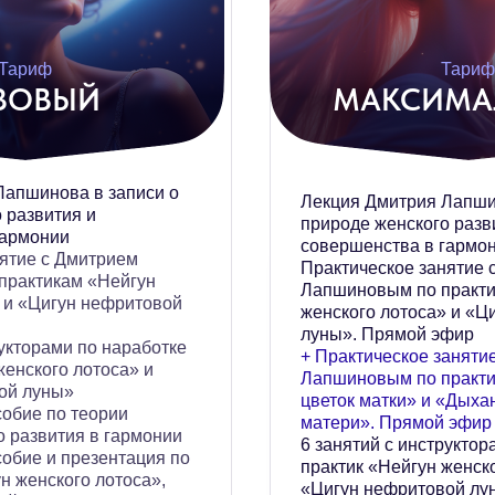
Тариф
Тариф
ЗОВЫЙ
МАКСИМА
Лапшинова в записи о
Лекция Дмитрия Лапши
 развития и
природе женского разв
гармонии
совершенства в гармо
нятие с Дмитрием
Практическое занятие 
рактикам «Нейгун
Лапшиновым по практи
 и «Цигун нефритовой
женского лотоса» и «Ц
луны». Прямой эфир
рукторами по наработке
+ Практическое заняти
женского лотоса» и
Лапшиновым по практ
ой луны»
цветок матки» и «Дыха
обие по теории
матери». Прямой эфир
 развития в гармонии
6 занятий с инструктор
обие и презентация по
практик «Нейгун женско
н женского лотоса»,
«Цигун нефритовой лу