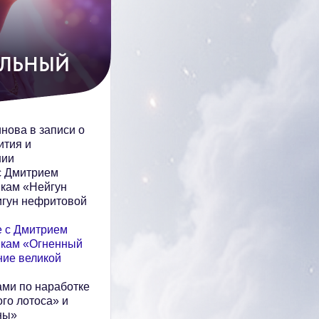
ЛЬНЫЙ
нова в записи о
ития и
нии
с Дмитрием
кам «Нейгун
игун нефритовой
е с Дмитрием
икам «Огненный
ние великой
ами по наработке
го лотоса» и
ны»