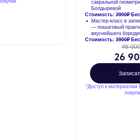
покупки
сакральной геометр
Болдыревой
Стоимость:
3900₽
Бес
Мастер-класс в зап
— пошаговый практи
вкуснейшего бороди
Стоимость:
3900₽
Бес
48 000
26 90
Записат
*Доступ к материалам 
покуп