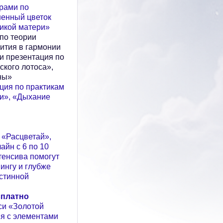
орами по
ненный цветок
икой матери»
по теории
ития в гармонии
и презентация по
ского лотоса»,
ны»
ация по практикам
ки», «Дыхание
 «Расцветай»,
айн с 6 по 10
тенсива помогут
нингу и глубже
истинной
платно
си «Золотой
ия с элементами