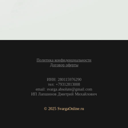
Политика конфиденциальности
Договор оферты
ИНН: 280115976290
тел: +79312813008
email: svarga.absolute@gmail.com
ИП Лапшинов Дмитрий Михайлович
© 2025 SvargaOnline.ru