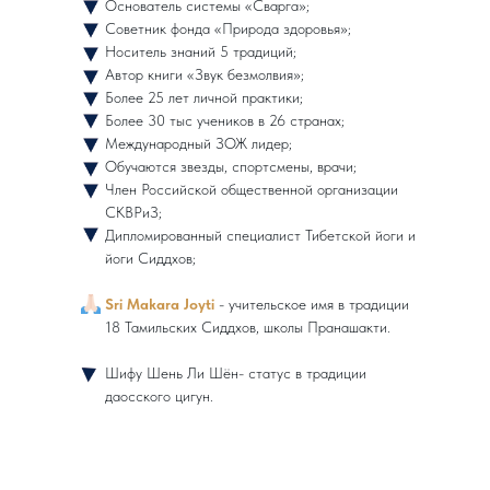
Основатель системы «Сварга»;
Советник фонда «Природа здоровья»;
Носитель знаний 5 традиций;
Автор книги «Звук безмолвия»;
Более 25 лет личной практики;
Более 30 тыс учеников в 26 странах;
Международный ЗОЖ лидер;
Обучаются звезды, спортсмены, врачи;
Член Российской общественной организации
СКВРиЗ;
Дипломированный специалист Тибетской йоги и
йоги Сиддхов;
Sri Makara Joyti
- учительское имя в традиции
18 Тамильских Сиддхов, школы Пранашакти.
Шифу Шень Ли Шëн- статус в традиции
даосского цигун.