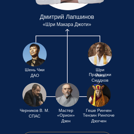
Дмитрий Лапшинов
«Шри Макара Джоти»
Шень Чжи
Шри
Прананджи
ДАО
Йога
Сиддхов
Черников В. М.
Мастер
Геше Ринчен
«Орион»
Тензин Ринпоче
СПАС
Дзен
Дзогчен