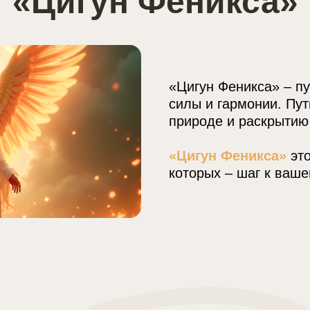
«Цигун Феникса»
«Цигун Феникса» – пу
силы и гармонии. Пут
природе и раскрытию
«Цигун Феникса»
это
которых – шаг к ваше