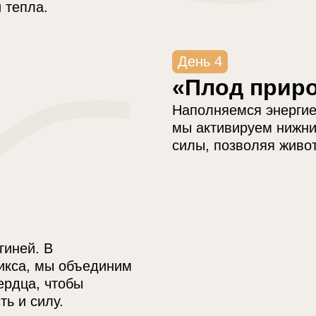
 тепла.
День 4
«Плод прир
Наполняемся энергие
мы активируем нижни
силы, позволяя живот
гиней. В
икса, мы объединим
ердца, чтобы
ь и силу.