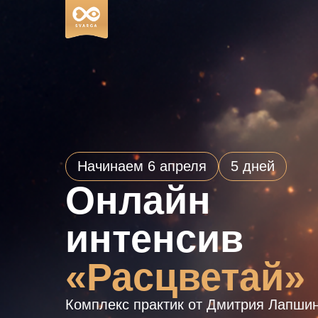
Начинаем 6 апреля
5 дней
Онлайн
интенсив
«Расцветай»
Комплекс практик от Дмитрия Лапши