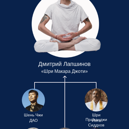
Дмитрий Лапшинов
«Шри Макара Джоти»
Шень Чжи
Шри
Прананджи
ДАО
Йога
Сиддхов