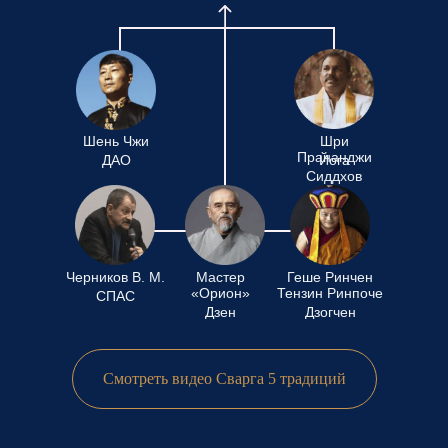
Шень Чжи
Шри
Прананджи
ДАО
Йога
Сиддхов
Черников В. М.
Мастер
Геше Ринчен
«Орион»
Тензин Ринпоче
СПАС
Дзен
Дзогчен
Смотреть видео Сварга 5 традиций