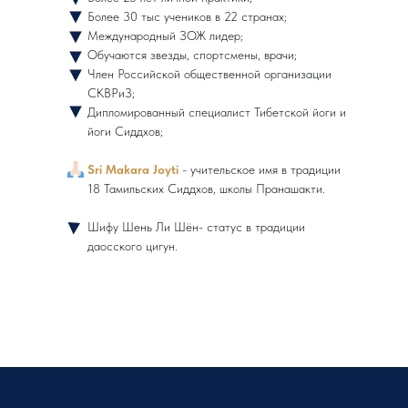
Более 30 тыс учеников в 22 странах;
Международный ЗОЖ лидер;
Обучаются звезды, спортсмены, врачи;
Член Российской общественной организации
СКВРиЗ;
Дипломированный специалист Тибетской йоги и
йоги Сиддхов;
Sri Makara Joyti
- учительское имя в традиции
18 Тамильских Сиддхов, школы Пранашакти.
Шифу Шень Ли Шëн- статус в традиции
даосского цигун.