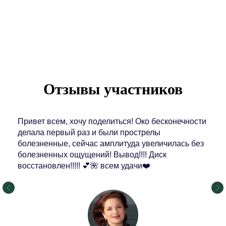
их к современному ритму жизни.
Каждый, кто приходит в «Сваргу»,
получает путь к устойчивому здоровью,
ясности ума и внутренней силе.
Отзывы участников
Привет всем, хочу поделиться! Око бесконечности
делала первый раз и были прострелы
болезненные, сейчас амплитуда увеличилась без
болезненных ощущений! Вывод!!!! Диск
восстановлен!!!!! 💕🌺 всем удачи❤️