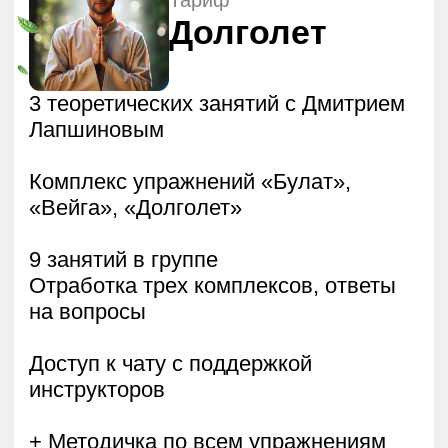
Начните
восстанавливать
энергию жизни уже
сегодня!
4 недели — и вы почувствуете лёгкость
в теле, ясность ума и прилив сил.
Записаться на курс