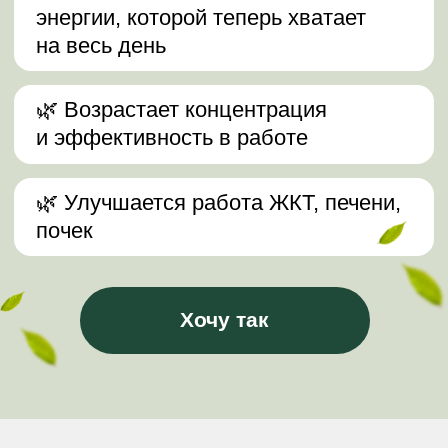
координации, ясности сознания,
интеллекта, памяти. Также работа
со связками и суставами.
Результат
: После освоения
комплекса вы заметите, как
улучшилась координация движений:
уйдет утренняя разбитость и туман
в голове, мысли станут чёткими,
память — острее.
Вы сможете легче сосредотачиваться
на задачах и быстрее переключаться
между ними. Кроме того, связки
и суставы обретают эластичность
и подвижность, исчезают хруст
и скованность.
Это второй шаг к телу, которое
слушается вас не только физически,
но и ментально.