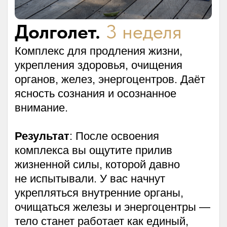
Sri Makara Joyti
— учительское имя
в традиции 18 Тамильских Сиддхов,
школы Пранашакти.