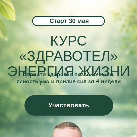
Старт 30 мая
КУРС
«ЗДРАВОТЕЛ»
ЭНЕРГИЯ ЖИЗНИ
Верните здоровье позвоночника,
ясность ума и прилив сил за 4 недели
Участвовать