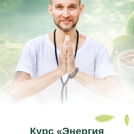
Курс «Энергия
жизни»
•
4 недели
Продолжительность курса, за которую
вы освоите все практики
•
Авторская программа
Дмитрия Лапшинова,
собранная из пяти древних традици