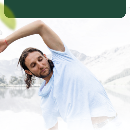
Болей в спине, шее или
суставах
Хронической усталости,
когда даже после сна
нет сил
Чувства, что стали
медленнее, тяжелее,
потеряли былую
выносливость.
Отражения в зеркале,
которое не радует