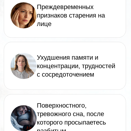
Уже через месяц
выполнения практик
вы заметите, как:
🌿 Прекращаются головные боли
🌿 Перестаёт болеть спина даже
после долгого сидения за
компьютером
🌿 Кожа лица разглаживается,
становится свежее, уменьшаются
отёки и морщины
🌿 Повышается тонус тела
и улучшается состояние кожи