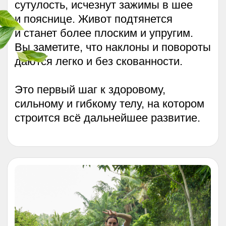
Сварожич.
4 неделя
Медитативно-дыхательный комплекс
для самосовершенствования тела,
души и духа. Выстраивает тело,
увеличивает энергетику, раскрывает
душу и пробуждает сознание.
Результат
: После освоения
комплекса вы выйдете на новый
уровень целостности. Исчезнут
зажимы, движения обретут плавность
и естественность. Появится лёгкость,
радость, желание творить и делиться