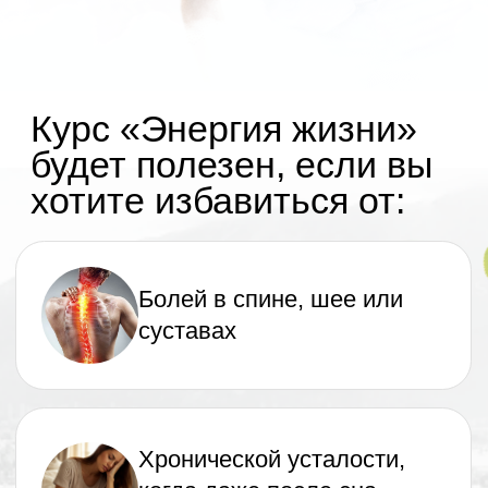
Преждевременных
признаков старения на
лице
Ухудшения памяти и
концентрации, трудностей
с сосредоточением
Поверхностного,
тревожного сна, после
которого просыпаетесь
разбитым
Кривой осанки:
сутулости, выступающего
живота, головы вперёд