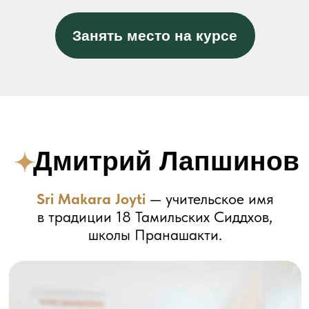
важным этапом во время изучения
практик основного курса. Старт 4
мая.
32 900₽
Участвовать
26 900₽
Оставьте заявку
и получите
специальные условия
раннего бронирования
Оставить заявку