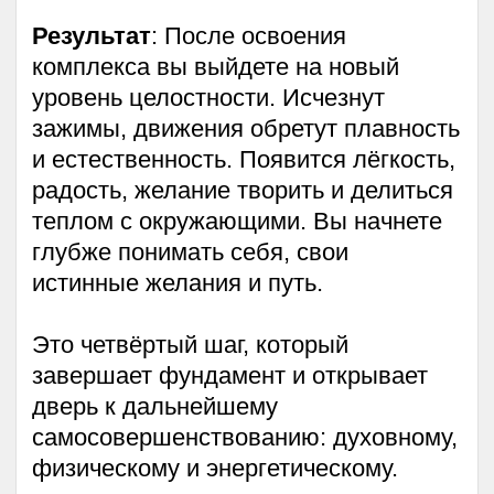
Тариф
Долголет
3 теоретических занятий с Дмитрием
Лапшиновым
Комплекс упражнений «Булат»,
«Вейга», «Долголет»
9 занятий в группе
Отработка трех комплексов, ответы
на вопросы
Доступ к чату с поддержкой
инструкторов
+ Методичка по всем упражнениям
курса «Энергия жизни»
+ Трекер практик (дневник для