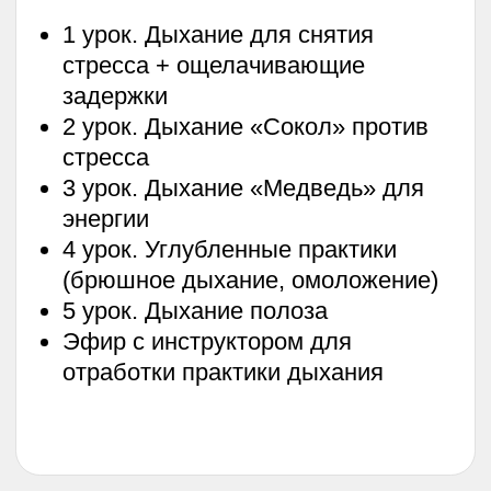
+ Чек-лист «Гигиена сна.
Рекомендации по налаживанию
режима»
+ 4 практики с инструктором йога-
нидра
+ Мастер-класс с инструктором
«Легкое питание»
+ Лекция по применению масел от
ученого, натуропата Максима
Шишелова
+ Сертификат о прохождении курса
(Для тех кто сдаст тест)
Доступ 7 месяцев с даты начала
курса
БОНУС: модуль «Дыхание жизни»
— предварительное обучение,
которое научит вас работе со
своим дыханием, что станет