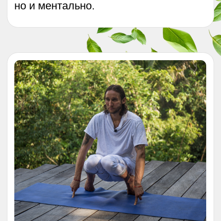
2 урок. Дыхание «Сокол» против
стресса
3 урок. Дыхание «Медведь» для
энергии
4 урок. Углубленные практики
(брюшное дыхание, омоложение)
5 урок. Дыхание полоза
Эфир с инструктором для
отработки практики дыхания
Занять место на курсе
Дмитрий Лапшинов