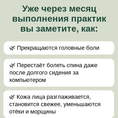
Булат.
1 неделя
Комплекс для позвоночника
и живота. Максимально эффективно
вытягивает позвоночник, ставит
на место позвонки от атланта
до копчика, укрепляет крестец
и поясницу, возвращает гибкость.
Результат
: После освоения
комплекса вы почувствуете, как
позвоночник становится длиннее
и прямее: уйдет привычная
сутулость, исчезнут зажимы в шее
и пояснице. Живот подтянется
и станет более плоским и упругим.
Вы заметите, что наклоны и повороты
даются легко и без скованности.
Это первый шаг к здоровому,