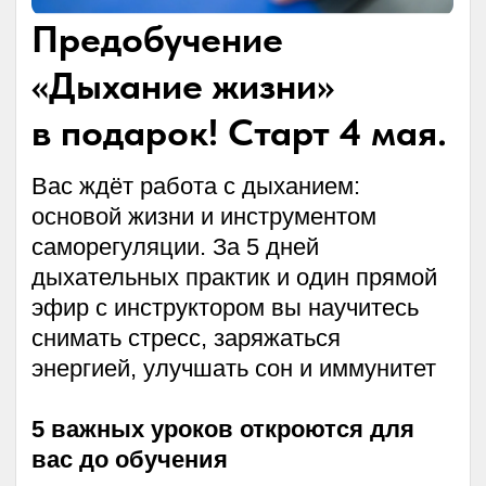
Тариф
Жива
5 теоретических занятий с Дмитрием
Лапшиновым.
Комплекс упражнений «Булат»,
«Вейга», «Долголет», «Сварожич»,
Заключительный эфир с группой.
12 занятий в группе
Отработка всех комплексов, ответы
на вопросы
+ Методичка по всем упражнениям
курса «Энергия жизни»
+ Трекер практик (дневник для
отслеживания результатов)