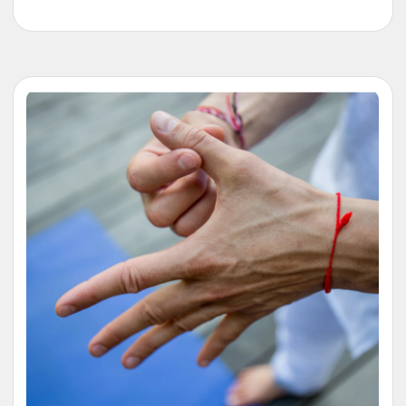
отслеживания результатов)
+ Чек-лист «Гигиена сна.
Рекомендации по налаживанию
режима»
+ 3 практики с инструктором йога-
нидра
Доступ 4 месяца с даты начала курса
БОНУС: модуль «Дыхание жизни»
— предварительное обучение,
которое научит вас работе со
своим дыханием, что станет
важным этапом во время изучения
практик основного курса. Старт 4
мая.
26 900₽
Участвовать
20 900₽