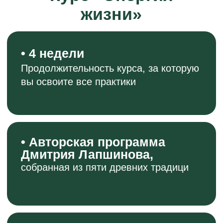
•
Результат через 1–2 недели
Вы увидите первые изменения в
самочувствии, осанке и уровне энергии
•
Доступно всем
Новичкам в практиках, спортсменам,
людям старше 40 и даже подросткам
•
Онлайн-формат
Занимайтесь из дома в удобное
для вас время