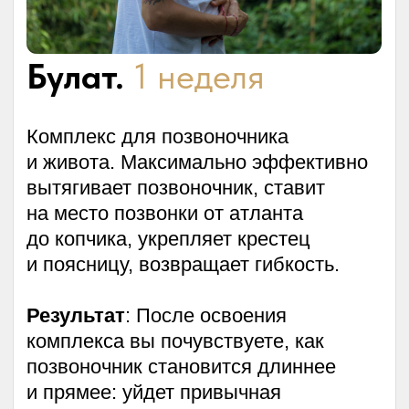
комплекса вы ощутите прилив
жизненной силы, которой давно
не испытывали. У вас начнут
укрепляться внутренние органы,
очищаться железы и энергоцентры —
тело станет работает как единый,
слаженный механизм.
Процессы старения начнут
замедляться, кожа подтягиваться,
появится здоровый румянец.
Это третий шаг к долгой, активной
и радостной жизни без болезней
и выгорания.