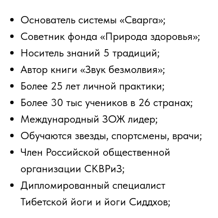
Про школу «Сварга»
С 2014 года мы помогаем людям
обретать целостность тела, души
и духа.
Система «Сварга» объединяет пять
древних традиций: даосский цигун,
японский дзадзен, йогу 18 тамильских
сиддхов, казачий спас и тибетскую йогу
дзогчен бон.
За эти годы более 30 000 учеников
из 25 стран мира прошли наши
программы.
Мы передаём знания, проверенные
веками, и адаптируем