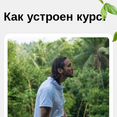
Долголет.
3 неделя
Комплекс для продления жизни,
укрепления здоровья, очищения
органов, желез, энергоцентров. Даёт
ясность сознания и осознанное
внимание.
Результат
: После освоения