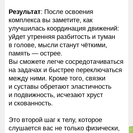
Предобучение
«Дыхание жизни»
в подарок! Старт 4 мая.
Вас ждёт работа с дыханием:
основой жизни и инструментом
саморегуляции. За 5 дней
дыхательных практик и один прямой
эфир с инструктором вы научитесь
снимать стресс, заряжаться
энергией, улучшать сон и иммунитет
5 важных уроков откроются для
вас до обучения
1 урок. Дыхание для снятия
стресса + ощелачивающие
задержки