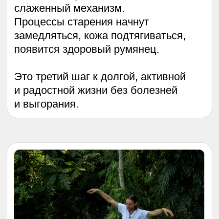
Основатель системы «Сварга»;
Советник фонда «Природа здоровья»;
Носитель знаний 5 традиций;
Автор книги «Звук безмолвия»;
Более 25 лет личной практики;
Более 30 тыс учеников в 26 странах;
Международный ЗОЖ лидер;
Обучаются звезды, спортсмены, врачи;
Член Российской общественной
организации СКВРиЗ;
Дипломированный специалист
Тибетской йоги и йоги Сиддхов;